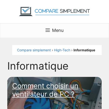
Aller
au
contenu
Menu
Compare simplement
›
High-Tech
›
Informatique
Informatique
Comment choisir un
ventilateur de PC ?